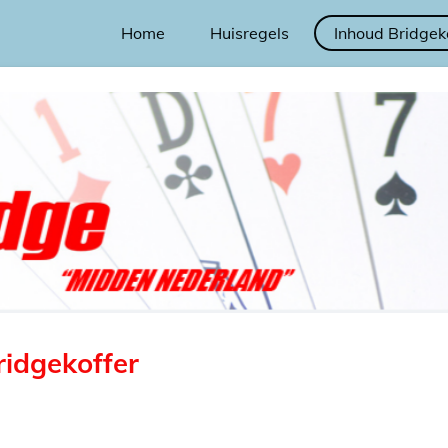
Home
Huisregels
Inhoud Bridgek
ridgekoffer