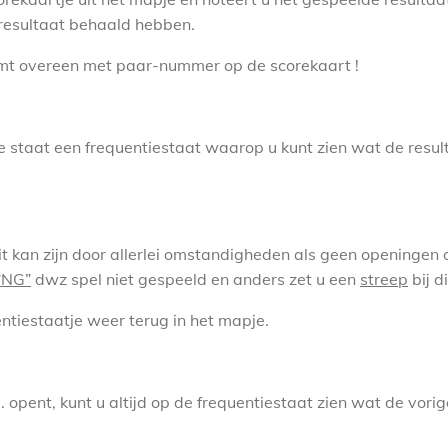
 resultaat behaald hebben.
mt overeen met paar-nummer op de scorekaart !
e staat een frequentiestaat waarop u kunt zien wat de resul
it kan zijn door allerlei omstandigheden als geen openingen 
“NG”
dwz spel niet gespeeld en anders zet u een
streep
bij di
entiestaatje weer terug in het mapje.
.q. opent, kunt u altijd op de frequentiestaat zien wat de vo