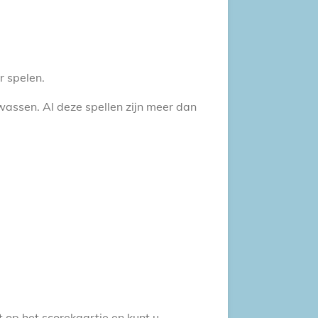
r spelen.
wassen. Al deze spellen zijn meer dan
t op het scorekaartje en kunt u