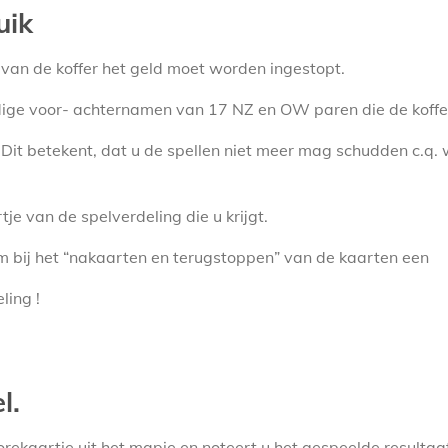
uik
van de koffer het geld moet worden ingestopt.
lledige voor- achternamen van 17 NZ en OW paren die de koffe
it betekent, dat u de spellen niet meer mag schudden c.q. 
je van de spelverdeling die u krijgt.
bij het “nakaarten en terugstoppen” van de kaarten een
ling !
l.
corekaartje uit het mapje en noteert u het gespeelde resultaa